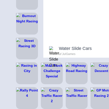
Water Slide Cars
af JulGames