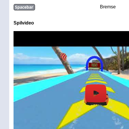
Spacebar
Bremse
Spilvideo