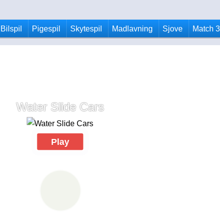
Bilspil
Pigespil
Skytespil
Madlavning
Sjove
Match 3
Water Slide Cars
Play