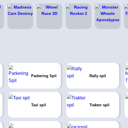
Parkering Spil
Rally spil
Taxi spil
Traktor spil