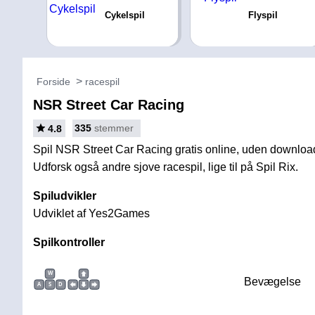
Cykelspil
Flyspil
Forside
racespil
NSR Street Car Racing
335
stemmer
4.8
Spil NSR Street Car Racing gratis online, uden downloads 
Udforsk også andre sjove racespil, lige til på Spil Rix.
Spiludvikler
Udviklet af Yes2Games
Spilkontroller
W
Bevægelse
A
S
D