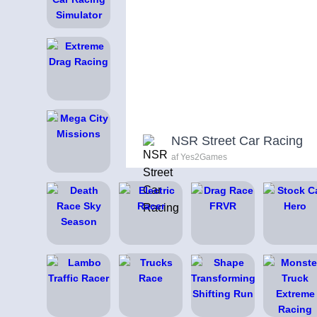
NSR Street Car Racing
af Yes2Games