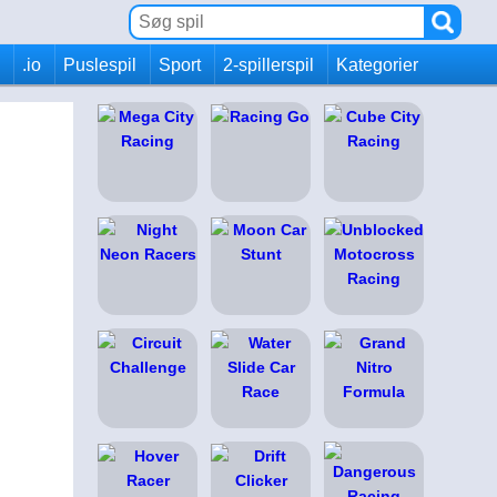
.io
Puslespil
Sport
2-spillerspil
Kategorier