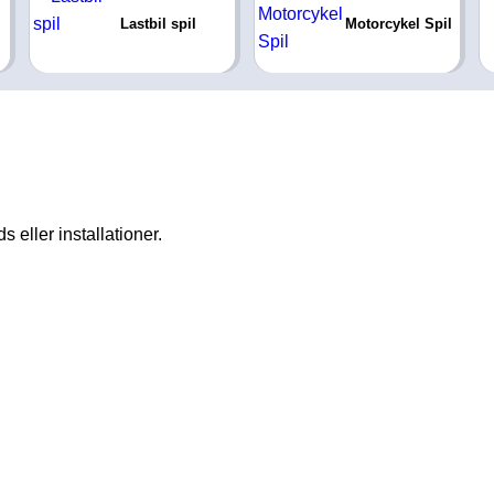
Lastbil spil
Motorcykel Spil
eller installationer.