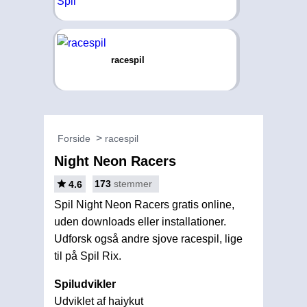
racespil
Forside
racespil
Night Neon Racers
173
stemmer
4.6
Spil Night Neon Racers gratis online,
uden downloads eller installationer.
Udforsk også andre sjove racespil, lige
til på Spil Rix.
Spiludvikler
Udviklet af haiykut