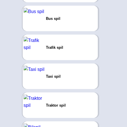
Bus spil
Trafik spil
Taxi spil
Traktor spil