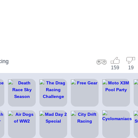
cing
159
19