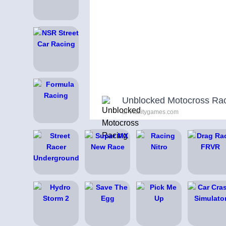
Unblocked Motocross Ra
af Vitalitygames.com