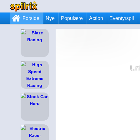
Forside
Nye
Populære
Action
Eventyrspil
Un