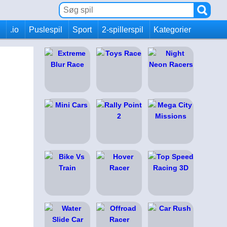
.io
Puslespil
Sport
2-spillerspil
Kategorier