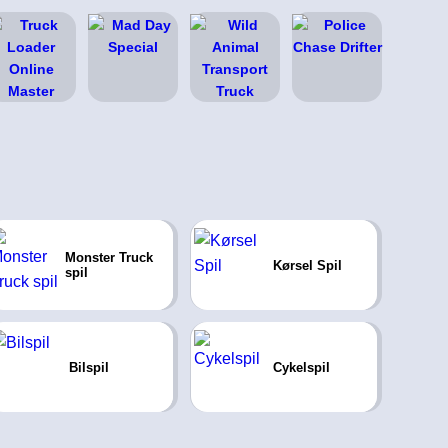
Monster Truck
Kørsel Spil
spil
Bilspil
Cykelspil