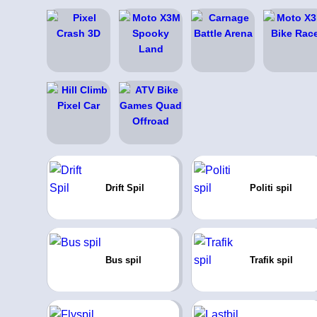
Drift Spil
Politi spil
Bus spil
Trafik spil