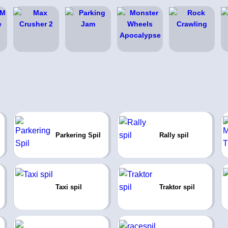
Parkering Spil
Rally spil
Taxi spil
Traktor spil