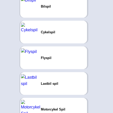
Bilspil
Cykelspil
Flyspil
Lastbil spil
Motorcykel Spil