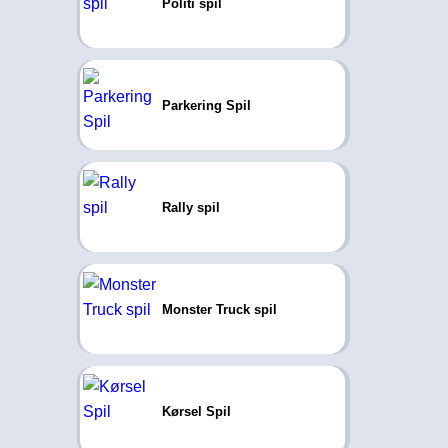
Politi spil
Parkering Spil
Rally spil
Monster Truck spil
Kørsel Spil