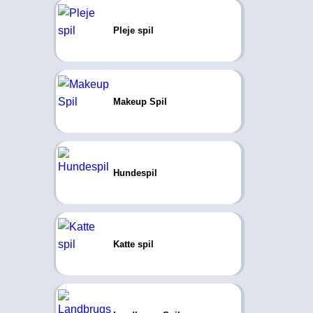
Pleje spil
Makeup Spil
Hundespil
Katte spil