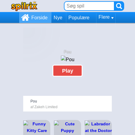
Flere
Forside
Nye
Populære
Pou
Play
Pou
af Zakeh Limited