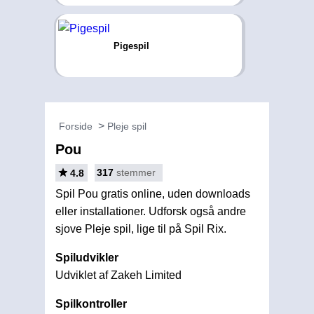
Pigespil
Forside
Pleje spil
Pou
317
stemmer
4.8
Spil Pou gratis online, uden downloads
eller installationer. Udforsk også andre
sjove Pleje spil, lige til på Spil Rix.
Spiludvikler
Udviklet af Zakeh Limited
Spilkontroller