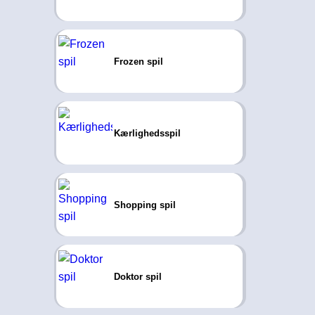
Frozen spil
Kærlighedsspil
Shopping spil
Doktor spil