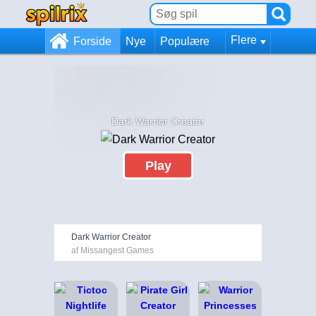
Flere
Forside
Nye
Populære
Dark Warrior Creator
Play
Dark Warrior Creator
af Missangest Games