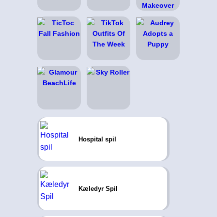
Hospital spil
Kæledyr Spil