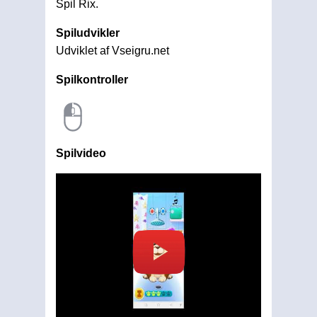
Spil Rix.
Spiludvikler
Udviklet af Vseigru.net
Spilkontroller
Spilvideo