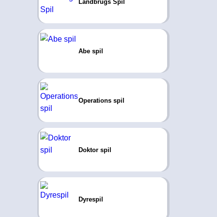
Landbrugs Spil
Abe spil
Operations spil
Doktor spil
Dyrespil