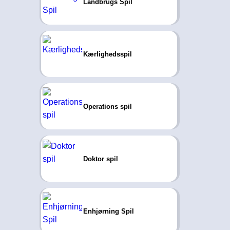
Landbrugs Spil
Kærlighedsspil
Operations spil
Doktor spil
Enhjørning Spil