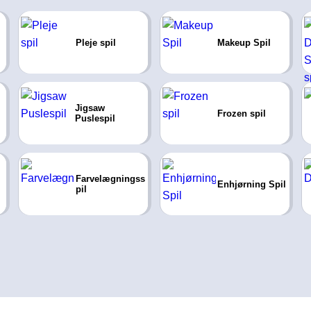
Pleje spil
Makeup Spil
Jigsaw
Frozen spil
Puslespil
Farvelægningss
Enhjørning Spil
pil