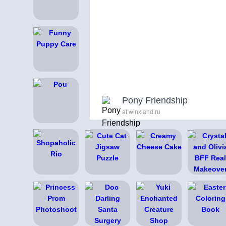
Pony Friendship
af winxland.ru