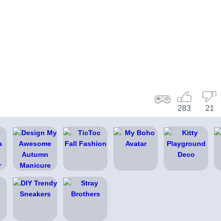
283
21