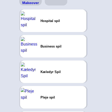
Hospital spil
Business spil
Kæledyr Spil
Pleje spil