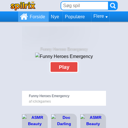
Flere
Forside
Nye
Populære
Funny Heroes Emergency
Play
Funny Heroes Emergency
af iclickgames