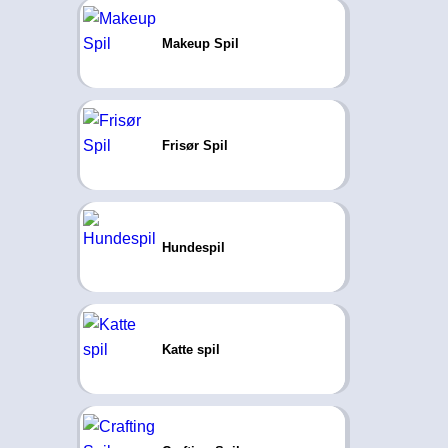
Makeup Spil
Frisør Spil
Hundespil
Katte spil