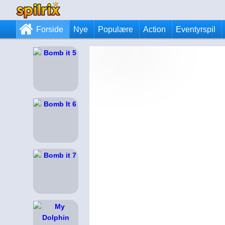
Forside
Nye
Populære
Action
Eventyrspil