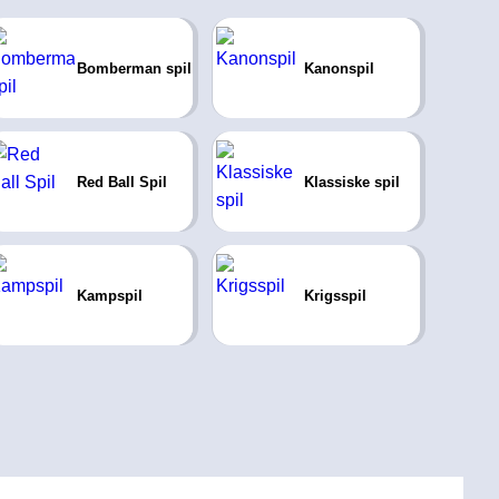
Bomberman spil
Kanonspil
Red Ball Spil
Klassiske spil
Kampspil
Krigsspil