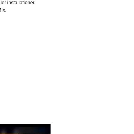
er installationer.
Rix.