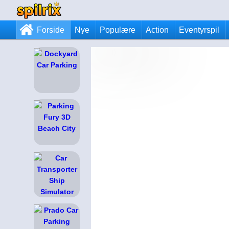
Forside
Nye
Populære
Action
Eventyrspil