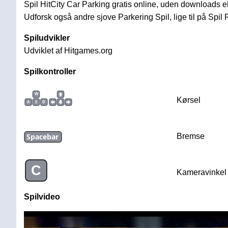
Spil HitCity Car Parking gratis online, uden downloads ell
Udforsk også andre sjove Parkering Spil, lige til på Spil 
Spiludvikler
Udviklet af Hitgames.org
Spilkontroller
W
Kørsel
A
S
D
Spacebar
Bremse
C
Kameravinkel
Spilvideo