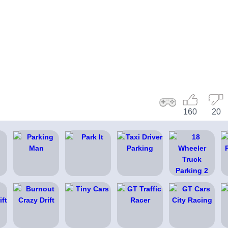
160
20