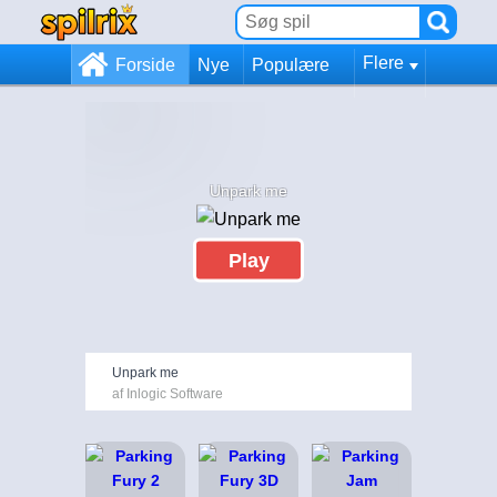
Flere
Forside
Nye
Populære
Unpark me
Play
Unpark me
af Inlogic Software