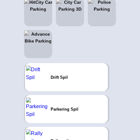
Drift Spil
Parkering Spil