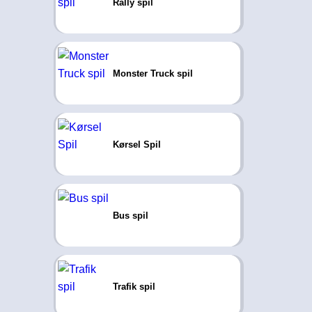
Rally spil
Monster Truck spil
Kørsel Spil
Bus spil
Trafik spil