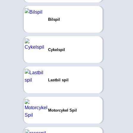
Bilspil
Cykelspil
Lastbil spil
Motorcykel Spil