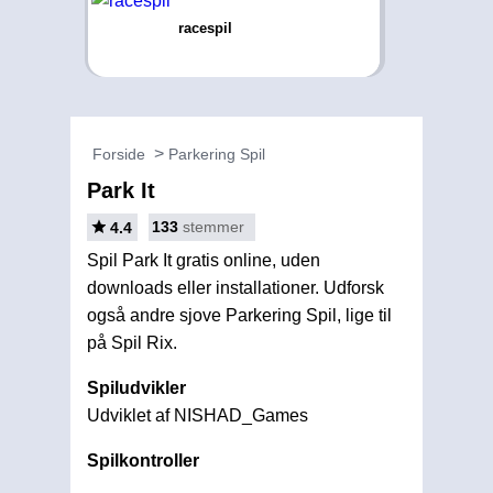
racespil
Forside
Parkering Spil
Park It
133
stemmer
4.4
Spil Park It gratis online, uden
downloads eller installationer. Udforsk
også andre sjove Parkering Spil, lige til
på Spil Rix.
Spiludvikler
Udviklet af NISHAD_Games
Spilkontroller