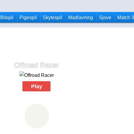
Bilspil
Pigespil
Skytespil
Madlavning
Sjove
Match 3
Offroad Racer
Play