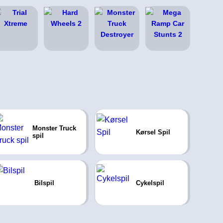
Monster Truck
Kørsel Spil
spil
Bilspil
Cykelspil