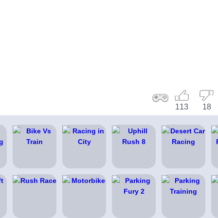
113
18