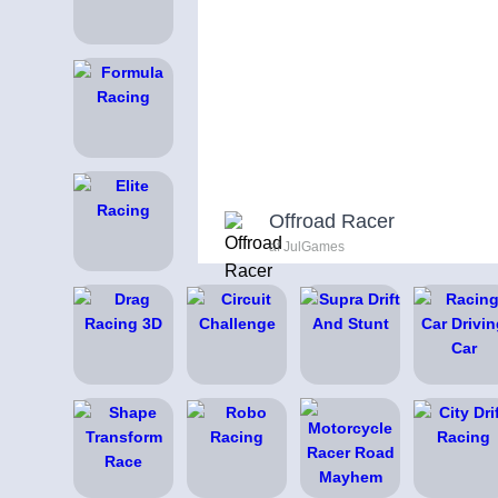
Offroad Racer
af JulGames