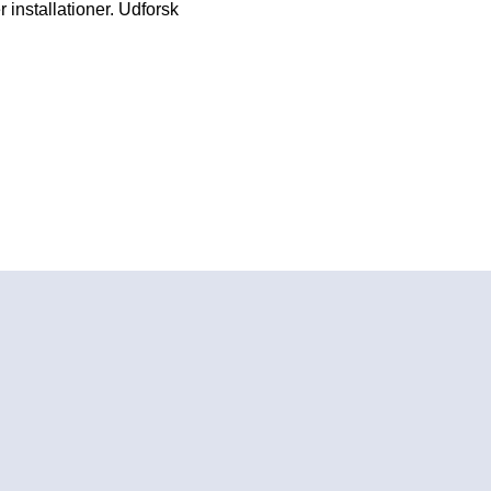
 installationer. Udforsk