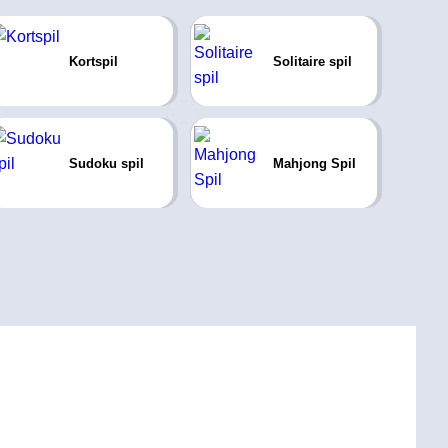
Kortspil
Solitaire spil
Sudoku spil
Mahjong Spil