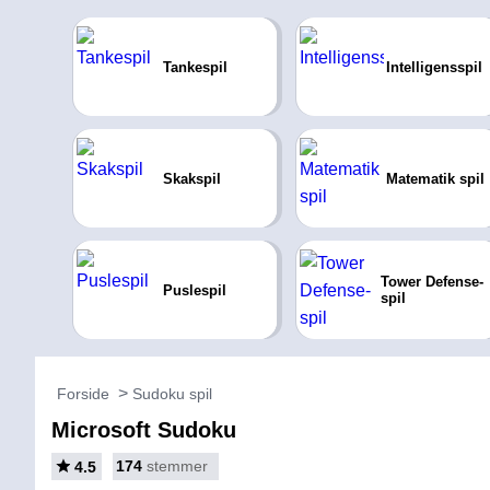
Tankespil
Intelligensspil
Skakspil
Matematik spil
Tower Defense-
Puslespil
spil
Forside
Sudoku spil
Microsoft Sudoku
174
stemmer
4.5