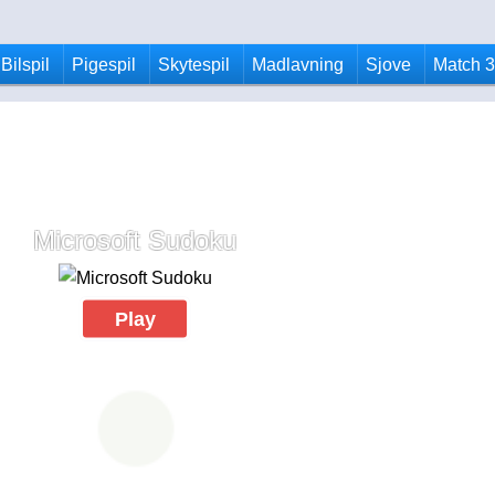
Bilspil
Pigespil
Skytespil
Madlavning
Sjove
Match 3
Microsoft Sudoku
Play