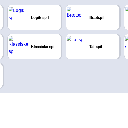
Logik spil
Brætspil
Klassiske spil
Tal spil