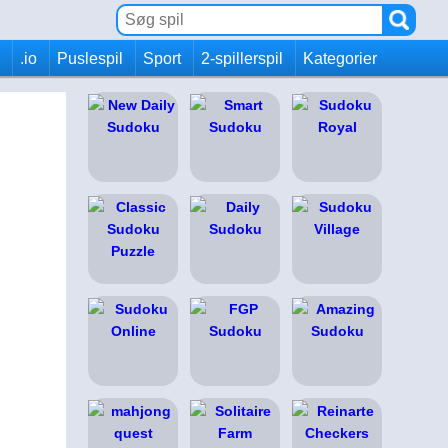
.io
Puslespil
Sport
2-spillerspil
Kategorier