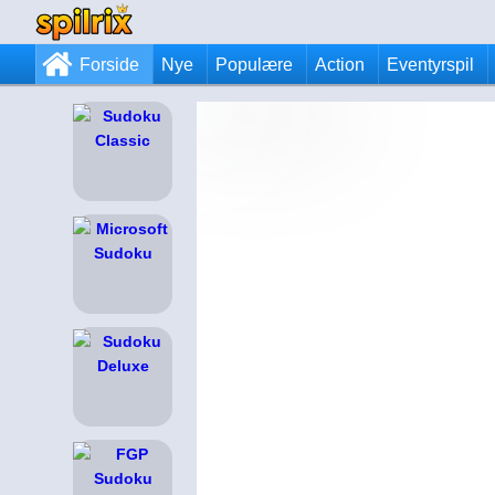
Forside
Nye
Populære
Action
Eventyrspil