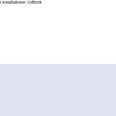
installationer. Udforsk