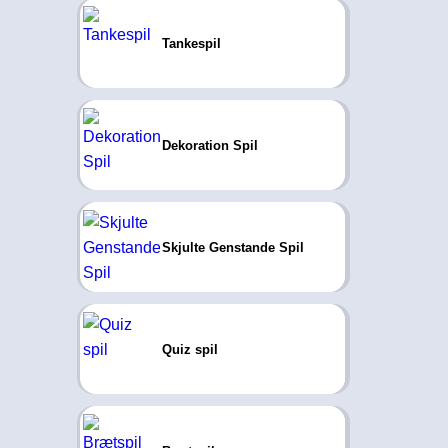
Tankespil
Dekoration Spil
Skjulte Genstande Spil
Quiz spil