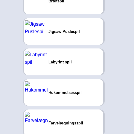
Brætspil
Jigsaw Puslespil
Labyrint spil
Hukommelsesspil
Farvelægningsspil