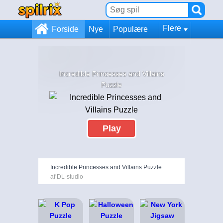
Flere
Forside
Nye
Populære
Incredible Princesses and Villains
Puzzle
Play
Incredible Princesses and Villains Puzzle
af DL-studio