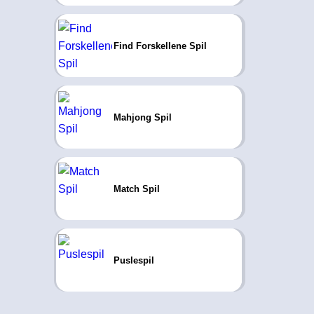
Find Forskellene Spil
Mahjong Spil
Match Spil
Puslespil