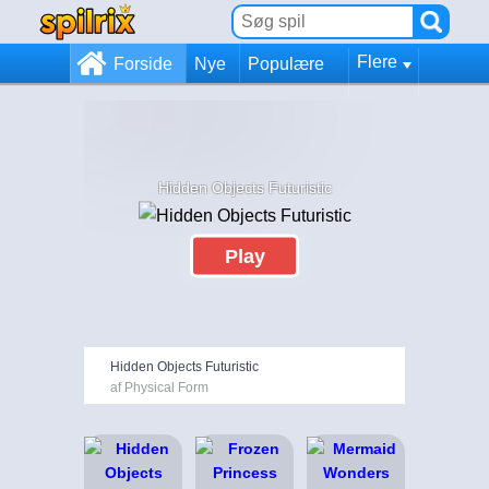
Flere
Forside
Nye
Populære
Hidden Objects Futuristic
Play
Hidden Objects Futuristic
af Physical Form