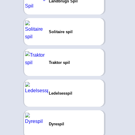
Landbrugs Spil
Solitaire spil
Traktor spil
Ledelsesspil
Dyrespil