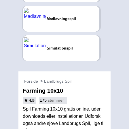
Madlavningsspil
Simulationspil
Forside
Landbrugs Spil
Farming 10x10
175
stemmer
4.5
Spil Farming 10x10 gratis online, uden
downloads eller installationer. Udforsk
også andre sjove Landbrugs Spil, lige til