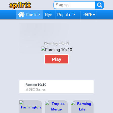
Flere
Forside
Nye
Populære
Farming 10x10
Play
Farming 10x10
af SBC Games