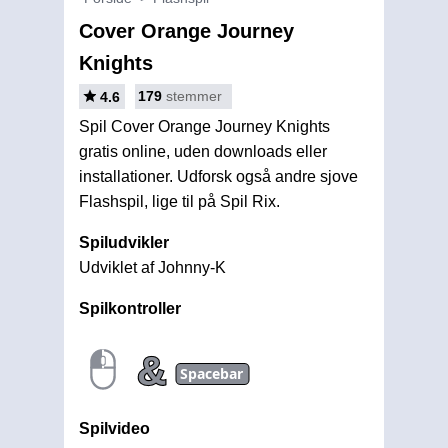
Cover Orange Journey
Knights
179
stemmer
4.6
Spil Cover Orange Journey Knights
gratis online, uden downloads eller
installationer. Udforsk også andre sjove
Flashspil, lige til på Spil Rix.
Spiludvikler
Udviklet af Johnny-K
Spilkontroller
&
Spacebar
Spilvideo