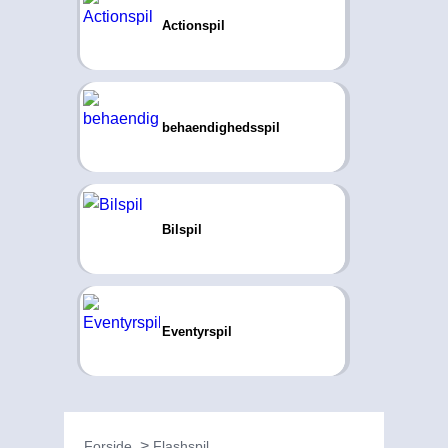
Actionspil
behaendighedsspil
Bilspil
Eventyrspil
Forside
Flashspil