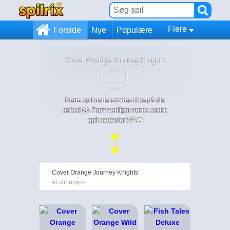
Flere
Forside
Nye
Populære
Cover Orange Journey Knights
Dette spil understøttes ikke på din
enhed 😞. Prøv venligst vores andre
spil nedenfor! 😄🎮
Cover Orange Journey Knights
af Johnny-K