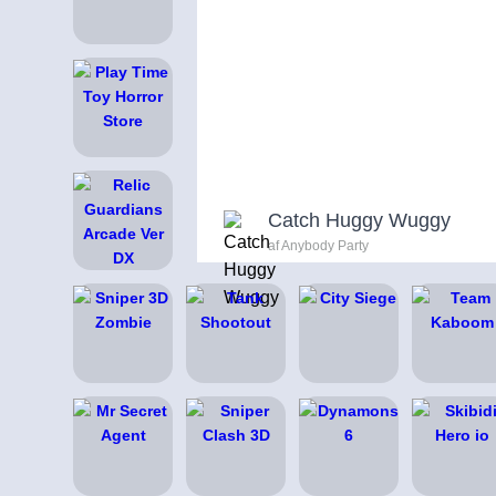
Catch Huggy Wuggy
af Anybody Party