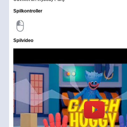
Spilkontroller
Spilvideo