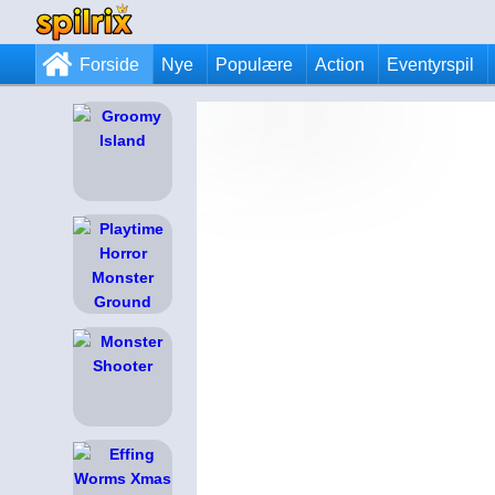
Forside
Nye
Populære
Action
Eventyrspil