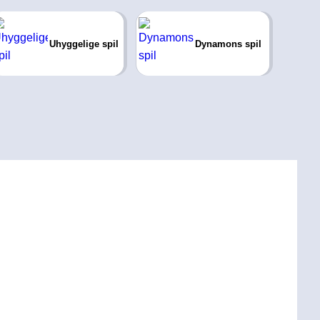
Uhyggelige spil
Dynamons spil