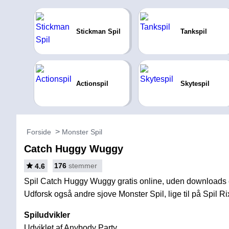
Stickman Spil
Tankspil
Actionspil
Skytespil
Forside
Monster Spil
Catch Huggy Wuggy
176
stemmer
4.6
Spil Catch Huggy Wuggy gratis online, uden downloads ell
Udforsk også andre sjove Monster Spil, lige til på Spil Ri
Spiludvikler
Udviklet af Anybody Party