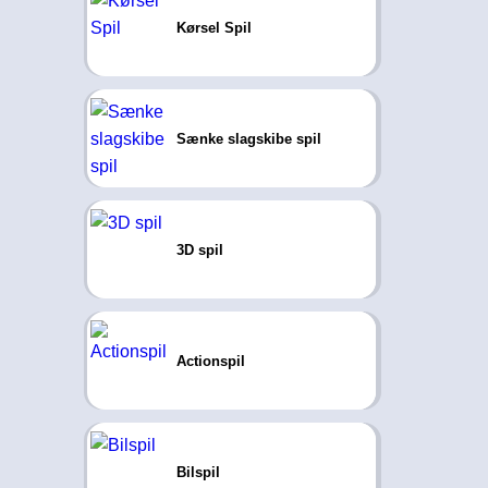
Kørsel Spil
Sænke slagskibe spil
3D spil
Actionspil
Bilspil