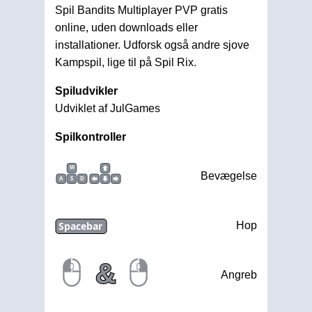
Spil Bandits Multiplayer PVP gratis
online, uden downloads eller
installationer. Udforsk også andre sjove
Kampspil, lige til på Spil Rix.
Spiludvikler
Udviklet af JulGames
Spilkontroller
W
Bevægelse
A
S
D
Spacebar
Hop
&
Angreb