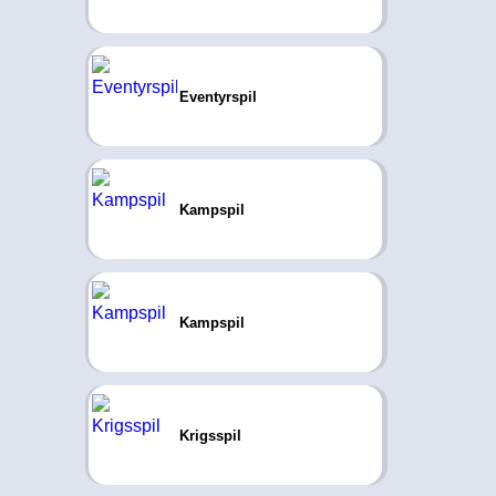
Eventyrspil
Kampspil
Kampspil
Krigsspil