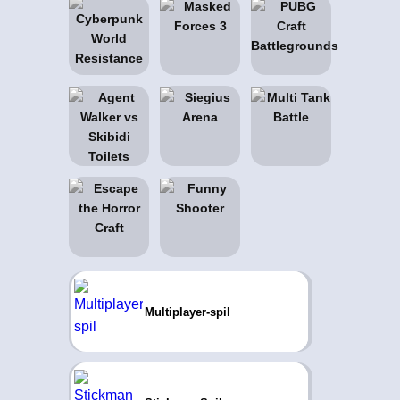
Multiplayer-spil