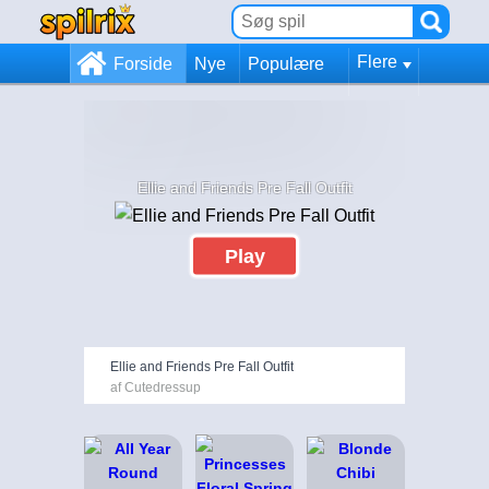
Flere
Forside
Nye
Populære
Ellie and Friends Pre Fall Outfit
Play
Ellie and Friends Pre Fall Outfit
af Cutedressup