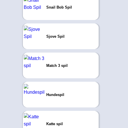
Snail Bob Spil
Sjove Spil
Match 3 spil
Hundespil
Katte spil