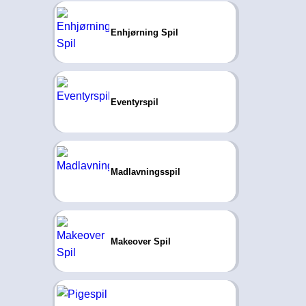
Enhjørning Spil
Eventyrspil
Madlavningsspil
Makeover Spil