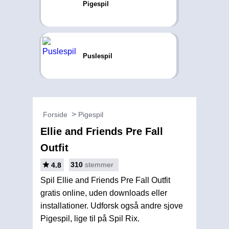
Pigespil
Puslespil
Forside
Pigespil
Ellie and Friends Pre Fall
Outfit
310
stemmer
4.8
Spil Ellie and Friends Pre Fall Outfit
gratis online, uden downloads eller
installationer. Udforsk også andre sjove
Pigespil, lige til på Spil Rix.