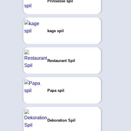
Prinsesse spil
kage spil
Restaurant Spil
Papa spil
Dekoration Spil