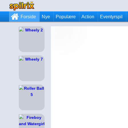
Forside
Nye
Populære
Action
Eventyrspil