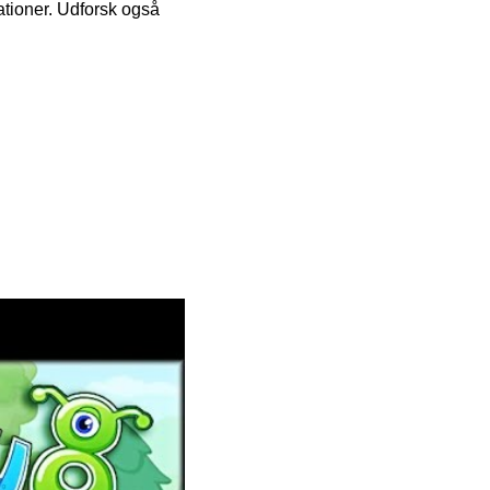
ationer. Udforsk også