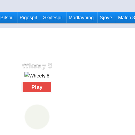
Bilspil
Pigespil
Skytespil
Madlavning
Sjove
Match 3
Wheely 8
Play