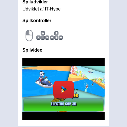
Spiludvikler
Udviklet af IT-Hype
Spilkontroller
W
A
S
D
Spilvideo