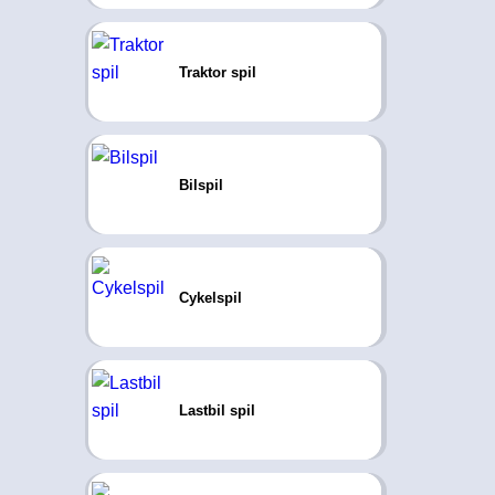
Traktor spil
Bilspil
Cykelspil
Lastbil spil