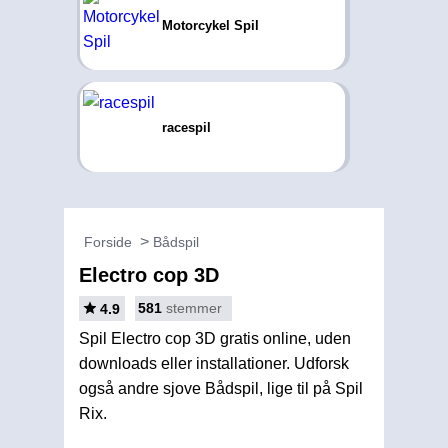
Motorcykel Spil
racespil
Forside
Bådspil
Electro cop 3D
581
stemmer
4.9
Spil Electro cop 3D gratis online, uden
downloads eller installationer. Udforsk
også andre sjove Bådspil, lige til på Spil
Rix.