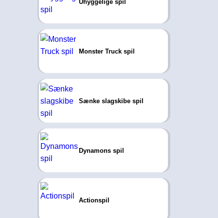
Uhyggelige spil
Monster Truck spil
Sænke slagskibe spil
Dynamons spil
Actionspil