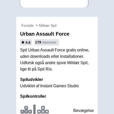
Forside
Militær Spil
Urban Assault Force
179
stemmer
4.6
Spil Urban Assault Force gratis online,
uden downloads eller installationer.
Udforsk også andre sjove Militær Spil,
lige til på Spil Rix.
Spiludvikler
Udviklet af Instant Games Studio
Spilkontroller
|
W
Bevægelse
A
S
D