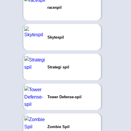
racespil
Skytespil
Strategi spil
Tower Defense-spil
Zombie Spil