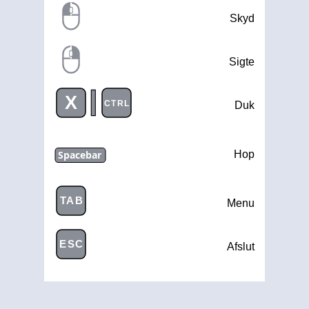
Skyd
Sigte
|
X
CTRL
Duk
Spacebar
Hop
TAB
Menu
ESC
Afslut