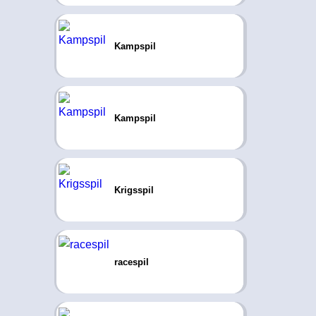
Kampspil
Kampspil
Krigsspil
racespil