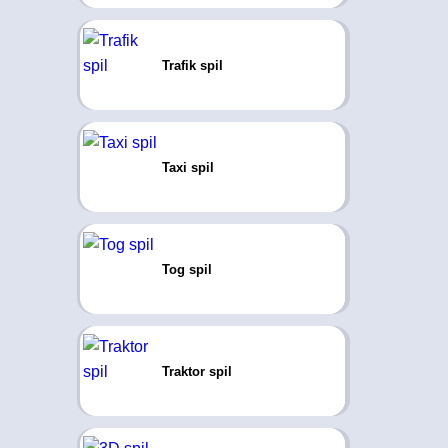
Trafik spil
Taxi spil
Tog spil
Traktor spil