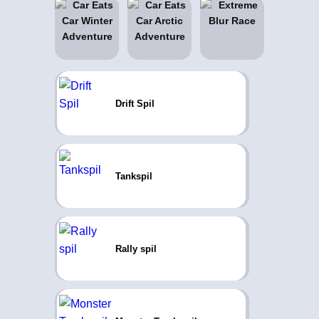
Drift Spil
Tankspil
Rally spil