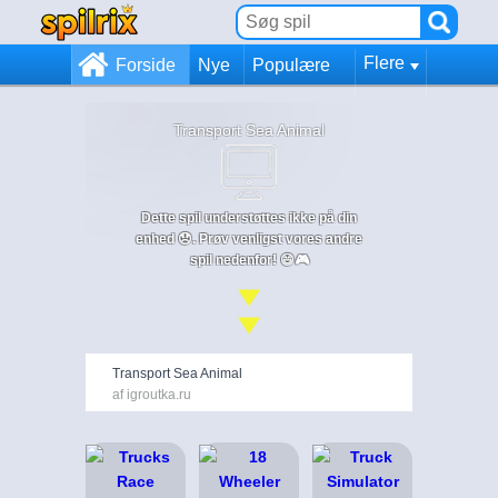
Flere
Forside
Nye
Populære
Transport Sea Animal
Dette spil understøttes ikke på din
enhed 😞. Prøv venligst vores andre
spil nedenfor! 😄🎮
Transport Sea Animal
af igroutka.ru