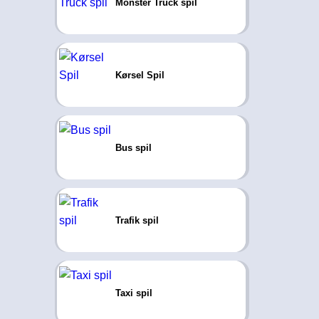
Monster Truck spil
Kørsel Spil
Bus spil
Trafik spil
Taxi spil