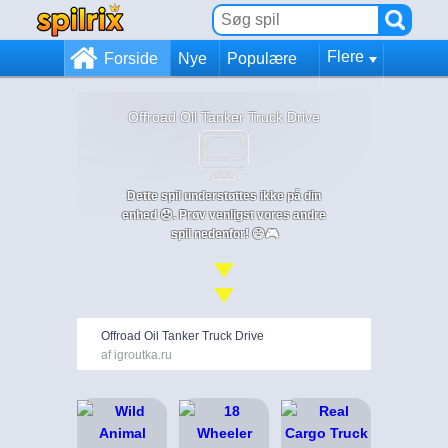
Flere
Forside
Nye
Populære
Offroad Oil Tanker Truck Drive
Dette spil understøttes ikke på din
enhed 😞. Prøv venligst vores andre
spil nedenfor! 😄🎮
Offroad Oil Tanker Truck Drive
af igroutka.ru