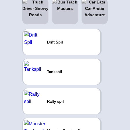
Drift Spil
Tankspil
Rally spil