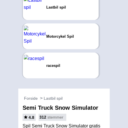
Lastbil spil
Motorcykel Spil
racespil
Forside
Lastbil spil
Semi Truck Snow Simulator
312
stemmer
4.8
Spil Semi Truck Snow Simulator gratis