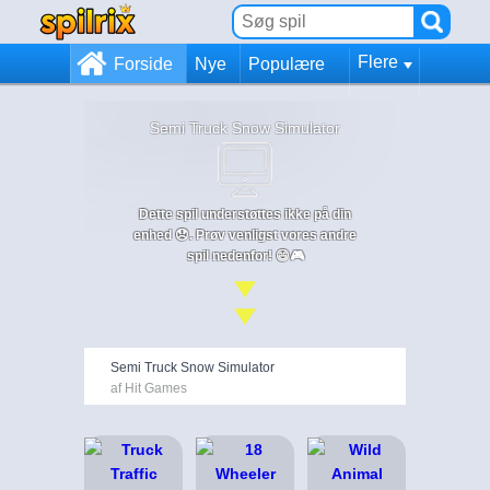
Flere
Forside
Nye
Populære
Semi Truck Snow Simulator
Dette spil understøttes ikke på din
enhed 😞. Prøv venligst vores andre
spil nedenfor! 😄🎮
Semi Truck Snow Simulator
af Hit Games