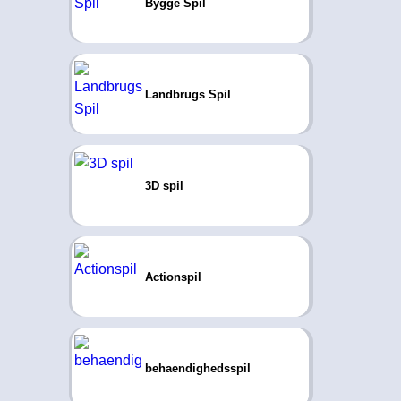
Bygge Spil
Landbrugs Spil
3D spil
Actionspil
behaendighedsspil