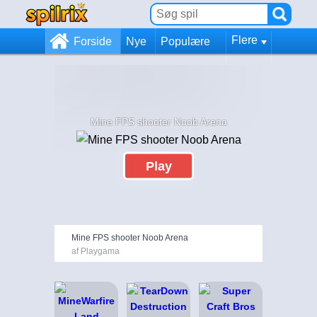
Flere
Forside
Nye
Populære
Mine FPS shooter Noob Arena
Play
Mine FPS shooter Noob Arena
af Playgama