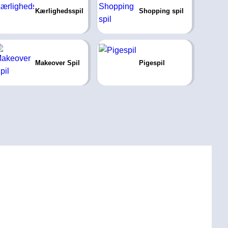
Kærlighedsspil
Shopping spil
Makeover Spil
Pigespil