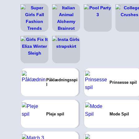
Påklædningsspi
Prinsesse spil
l
Pleje spil
Mode Spil