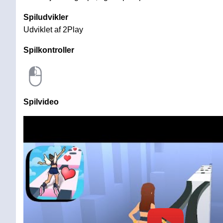
Spiludvikler
Udviklet af 2Play
Spilkontroller
Spilvideo