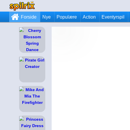
Forside
Nye
Populære
Action
Eventyrspil