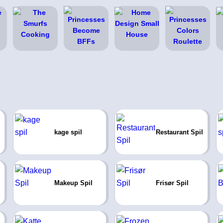
kage spil
Restaurant Spil
Makeup Spil
Frisør Spil