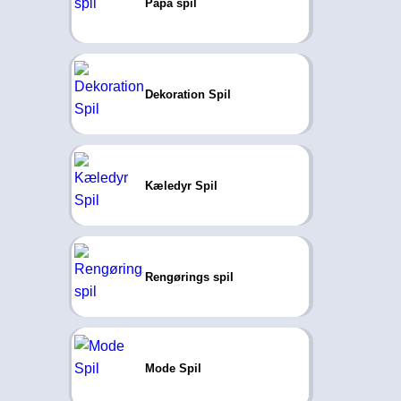
Papa spil
Dekoration Spil
Kæledyr Spil
Rengørings spil
Mode Spil