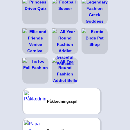
Påklædningsspil