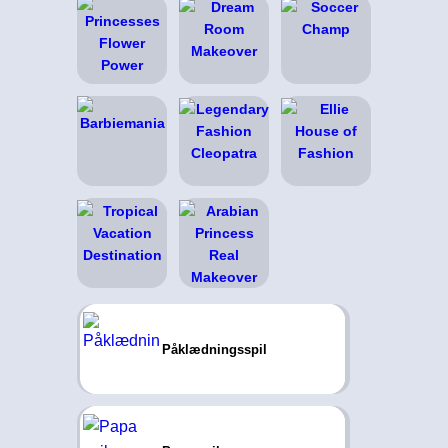
Påklædningsspil