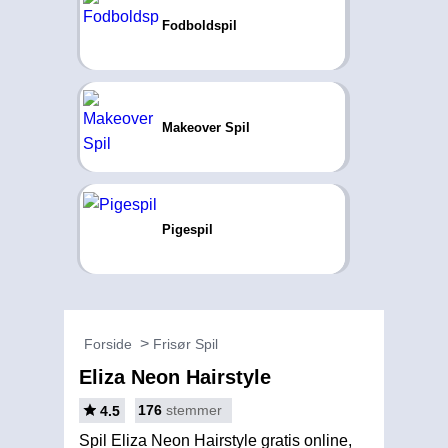
Fodboldspil
Makeover Spil
Pigespil
Forside
Frisør Spil
Eliza Neon Hairstyle
176
stemmer
4.5
Spil Eliza Neon Hairstyle gratis online,