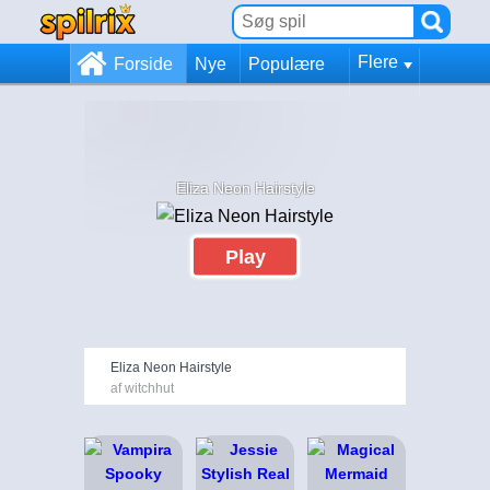
Flere
Forside
Nye
Populære
Eliza Neon Hairstyle
Play
Eliza Neon Hairstyle
af witchhut