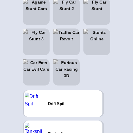
Drift Spil