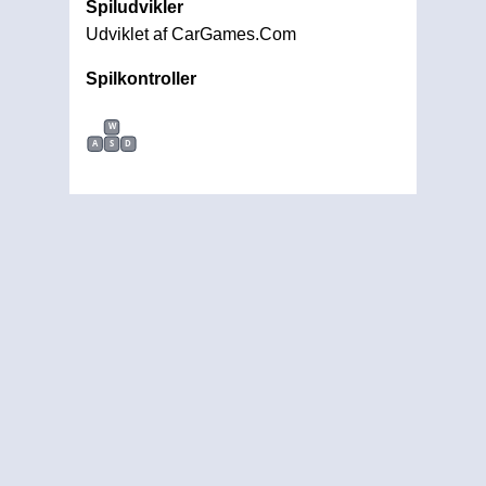
Spiludvikler
Udviklet af CarGames.Com
Spilkontroller
W
A
S
D