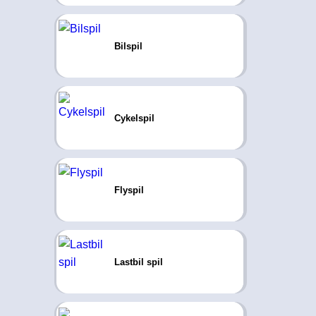
Bilspil
Cykelspil
Flyspil
Lastbil spil