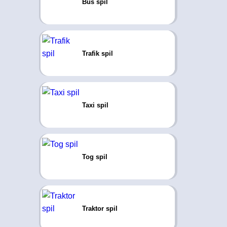
Bus spil
Trafik spil
Taxi spil
Tog spil
Traktor spil