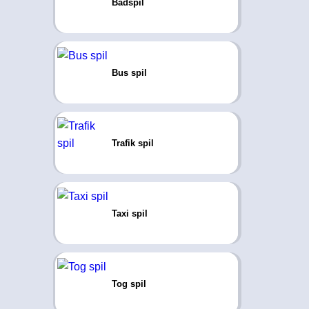
Bådspil
Bus spil
Trafik spil
Taxi spil
Tog spil