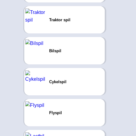
Traktor spil
Bilspil
Cykelspil
Flyspil