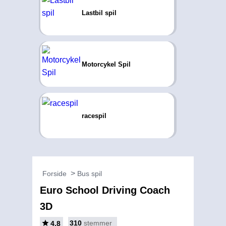
Lastbil spil
Motorcykel Spil
racespil
Forside
Bus spil
Euro School Driving Coach
3D
310
stemmer
4.8