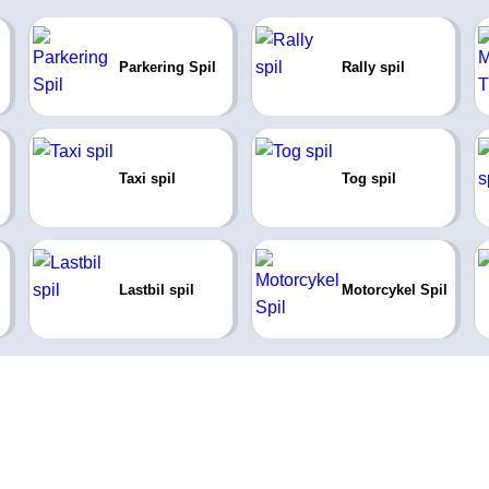
Parkering Spil
Rally spil
Taxi spil
Tog spil
Lastbil spil
Motorcykel Spil