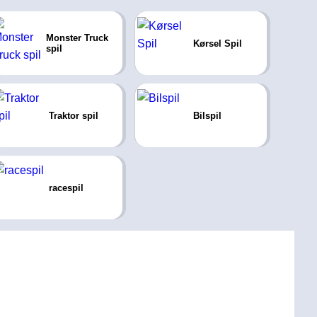
Monster Truck
Kørsel Spil
spil
Traktor spil
Bilspil
racespil