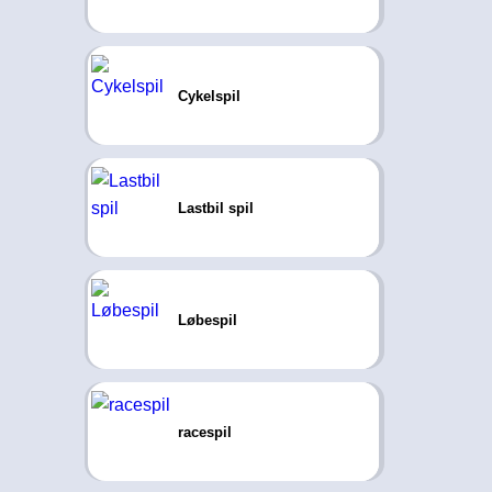
Cykelspil
Lastbil spil
Løbespil
racespil