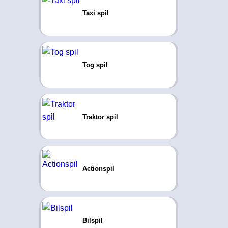
Taxi spil
Tog spil
Traktor spil
Actionspil
Bilspil