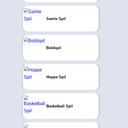
Samle Spil
Boldspil
Hoppe Spil
Basketball Spil