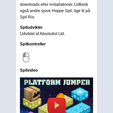
downloads eller installationer. Udforsk
også andre sjove Hoppe Spil, lige til på
Spil Rix.
Spiludvikler
Udviklet af Absolutist Ltd.
Spilkontroller
Spilvideo