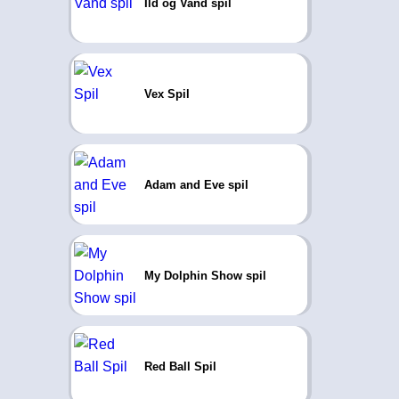
Ild og Vand spil
Vex Spil
Adam and Eve spil
My Dolphin Show spil
Red Ball Spil