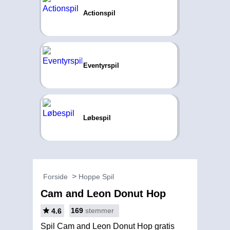
Actionspil
Eventyrspil
Løbespil
Forside
Hoppe Spil
Cam and Leon Donut Hop
169
stemmer
4.6
Spil Cam and Leon Donut Hop gratis