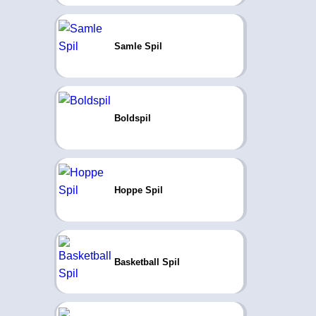
Samle Spil
Boldspil
Hoppe Spil
Basketball Spil