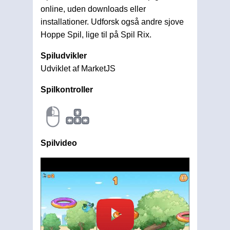
online, uden downloads eller
installationer. Udforsk også andre sjove
Hoppe Spil, lige til på Spil Rix.
Spiludvikler
Udviklet af MarketJS
Spilkontroller
Spilvideo