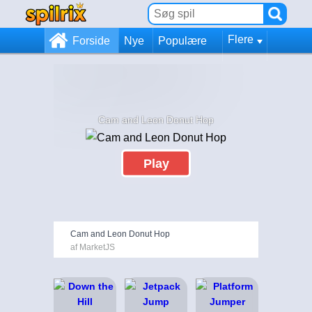
Flere
Forside
Nye
Populære
Cam and Leon Donut Hop
Play
Cam and Leon Donut Hop
af MarketJS