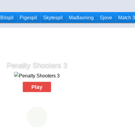
Bilspil
Pigespil
Skytespil
Madlavning
Sjove
Match 3
Penalty Shooters 3
Play