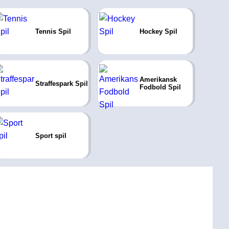
Tennis Spil
Hockey Spil
Amerikansk
Straffespark Spil
Fodbold Spil
Sport spil