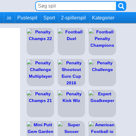
.io
Puslespil
Sport
2-spillerspil
Kategorier