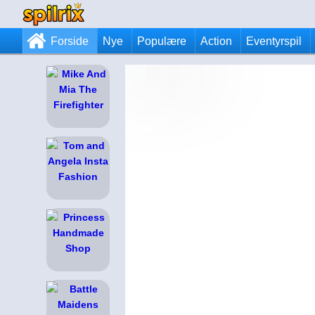
Forside
Nye
Populære
Action
Eventyrspil