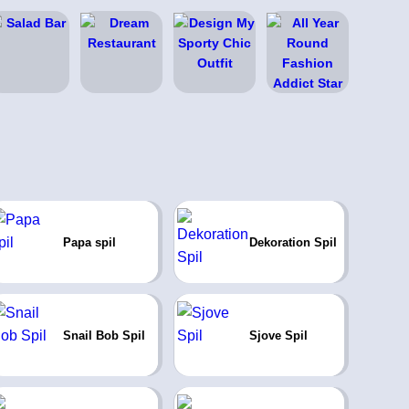
Papa spil
Dekoration Spil
Snail Bob Spil
Sjove Spil