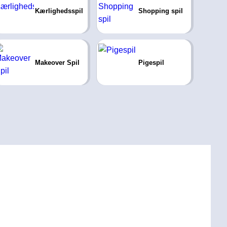
Kærlighedsspil
Shopping spil
Makeover Spil
Pigespil