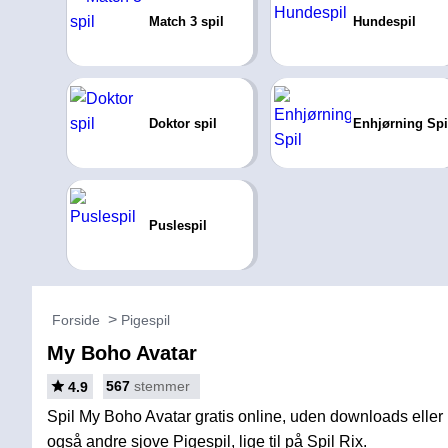
Match 3 spil
Hundespil
Doktor spil
Enhjørning Spi
Puslespil
Forside
Pigespil
My Boho Avatar
567
stemmer
4.9
Spil My Boho Avatar gratis online, uden downloads eller i
også andre sjove Pigespil, lige til på Spil Rix.