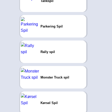
Tankspil
Parkering Spil
Rally spil
Monster Truck spil
Kørsel Spil