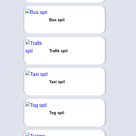
Bus spil
Trafik spil
Taxi spil
Tog spil