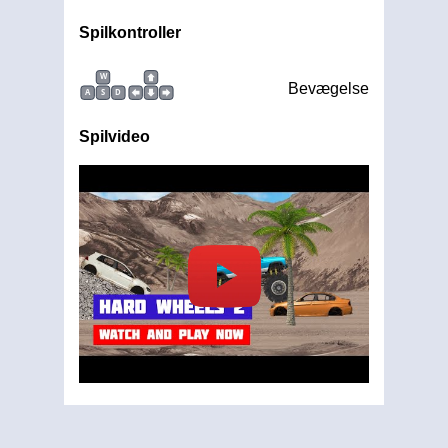
Spilkontroller
W
Bevægelse
A
S
D
Spilvideo